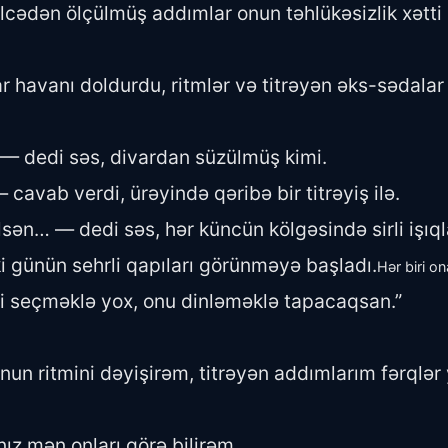
cədən ölçülmüş addımlar onun təhlükəsizlik xətti i
r havanı doldurdu, ritmlər və titrəyən əks-sədalar
 — dedi səs, divardan süzülmüş kimi.
avab verdi, ürəyində qəribə bir titrəyiş ilə.
ən… — dedi səs, hər küncün kölgəsində sirli işıqlar
 günün sehrli qapıları görünməyə başladı.
Hər biri ona
ni seçməklə yox, onu dinləməklə tapacaqsan.”
n ritmini dəyişirəm, titrəyən addımlarım fərqlər 
nız mən onları görə bilirəm.