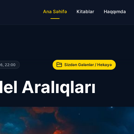
Ana Səhifə
Kitablar
Haqqımda
6, 22:00
Sizdən Gələnlər / Hekayə
el Aralıqları