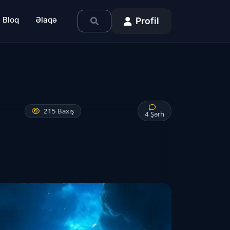
Bloq
Əlaqə
Profil
215 Baxış
4 Şərh