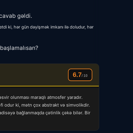
cavab gəldi.
 etdi ki, hər gün dəyişmək imkanı ilə doludur, hər
ə başlamalısan?
6.7
/ 10
təsvir olunması maraqlı atmosfer yaradır.
i odur ki, mətn çox abstrakt və simvolikdir.
 hadisəyə bağlanmaqda çətinlik çəkə bilər. Bir