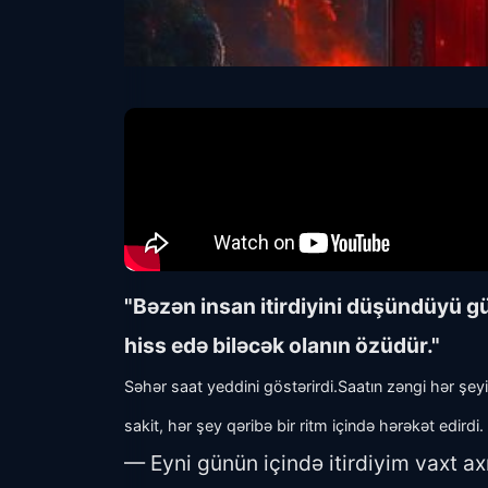
"Bəzən insan itirdiyini düşündüyü gün
hiss edə biləcək olanın özüdür."
Səhər saat yeddini göstərirdi.
Saatın zəngi hər şey
sakit, hər şey qəribə bir ritm içində hərəkət edirdi.
— Eyni günün içində itirdiyim vaxt axı