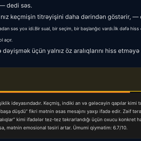
— dedi səs.
ız keçmişin titrəyişini daha dərindən göstərir, — 
adan səs yox idi.
Bir sual, bir seçim, bir başlanğıc vardı.
İlk dəfə hiss
l açır.
 dəyişmək üçün yalnız öz aralıqlarını hiss etməy
iklik ideyasındadır. Keçmiş, indiki an və gələcəyin qapılar kimi 
şa düşdü” fikri mətnin əsas mesajını yaxşı ifadə edir. Zəif tərəf
“aralıqlar” kimi ifadələr tez-tez təkrarlandığı üçün oxucu konkret
sa, mətnin emosional təsiri artar. Ümumi qiymətim: 6.7/10.