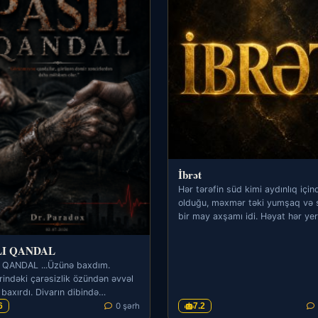
İbrət
Hər tərəfin süd kimi aydınlıq için
olduğu, məxmər təki yumşaq və 
bir may axşamı idi. Həyat hər ye
olduğu kimi, Bakının…
LI QANDAL
 QANDAL ...Üzünə baxdım.
rindəki çarəsizlik özündən əvvəl
baxırdı. Divarın dibində
ışdı, əllərini köhnə,…
6
0 şərh
7.2