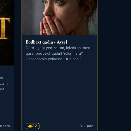
Bədbəxt qadın - Aysel
Dörd uşağı yedizdirən, içizdirən, bəxti
qara, bədbəxt qadın! Yolun hara?
Cəhənnəmin yollarına. Ərin hanı?
Zibilliyin kənarında…
də
sərin
rdə
0 şərh
7.2
2 şərh