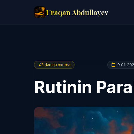
Uraqan Abdullayev
⏳
3 dəqiqə oxuma
9-01-202
Rutinin Paral