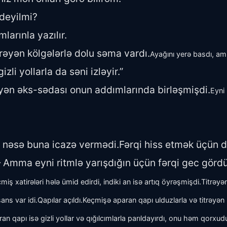
 deyilmi?
arınla yazılır.
itrəyən kölgələrlə dolu səma vardı.
Ayağını yerə basdı, amm
zli yollarla da səni izləyir.”
trəyən əks-sədası onun addımlarında birləşmişdi.
Eyni
ə nəsə buna icazə vermədi.Fərqi hiss etmək üçün
 Amma eyni ritmlə yarışdığın üçün fərqi gec görd
miş xatirələri hələ ümid edirdi, indiki an isə artıq öyrəşmişdi.Titrəy
ans var idi.
Qapılar açıldı.
Keçmişə aparan qapı ulduzlarla və titrəyən k
n qapı isə gizli yollar və qığılcımlarla parıldayırdı, onu həm qorxudu