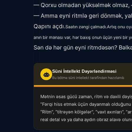
— Qorxu olmadan yüksəlmək olmaz, 
— Amma eyni ritmlə geri dönmək, yaln
Qapını açdı.
Saatın zəngi çalmadı.Artıq onu oy
anın bir mənası var, hər baxış onun üçün yeni bir yo
Sən də hər gün eyni ritmdəsən? Bəlkə
Süni İntellekt Dəyərləndirməsi
Bu bölmə süni intellekt tərəfindən hazırlanıb
Mətnin əsas gücü zaman, ritm və daxili dəyiş
“Fərqi hiss etmək üçün dayanmalı olduğunu ba
“Ritm”, “titrəyən kölgələr”, “vaxt axınları”, 
real detal və ya daha aydın obraz əlavə olun