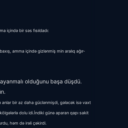
a içində bir səs fısıldadı:
 baxış, amma içində gizlənmiş min aralıq ağır-
 dayanmalı olduğunu başa düşdü.
ün.
ən anlar bir az daha güclənmişdi, gələcək isə vaxt
ölgələrlə dolu idi.
İndiki günə aparan qapı sakit
rdu, həm də irəli çəkirdi.