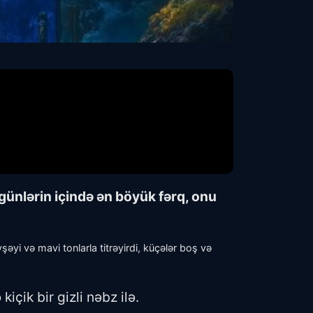
 günlərin içində ən böyük fərq, onu
əyi və mavi tonlarla titrəyirdi, küçələr boş və
içik bir gizli nəbz ilə.