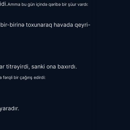
di.
Amma bu gün içində qəribə bir şüur vardı:
 bir-birinə toxunaraq havada qeyri-
 titrəyirdi, sanki ona baxırdı.
 fərqli bir çağırış edirdi:
yaradır.