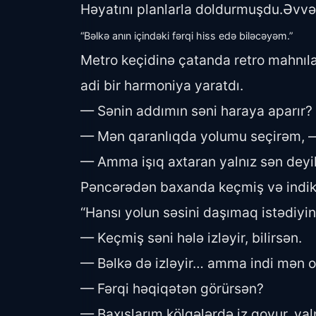
Həyatını planlarla doldurmuşdu.Əvvəl
“Bəlkə anın içindəki fərqi hiss edə biləcəyəm.”
Metro keçidinə çatanda retro mahnıla
adi bir harmoniya yaratdı.
— Sənin addımın səni haraya aparır?
— Mən qaranlıqda yolumu seçirəm, — c
— Amma işıq axtaran yalnız sən deyils
Pəncərədən baxanda keçmiş və indiki
“Hansı yolun səsini daşımaq istədiyi
— Keçmiş səni hələ izləyir, bilirsən.
— Bəlkə də izləyir… amma indi mən onu
— Fərqi həqiqətən görürsən?
— Baxışlarım kölgələrdə iz qoyur, yal