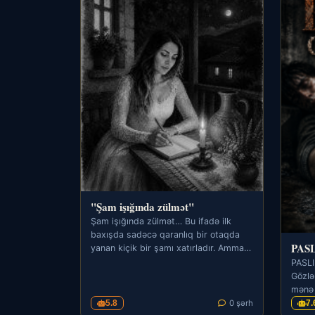
"Şam işığında zülmət"
Şam işığında zülmət… Bu ifadə ilk
baxışda sadəcə qaranlıq bir otaqda
PAS
yanan kiçik bir şamı xatırladır. Amma
insan bir az dərindən…
PASLI
Gözlə
mənə 
uzanm
5.8
0 şərh
7.