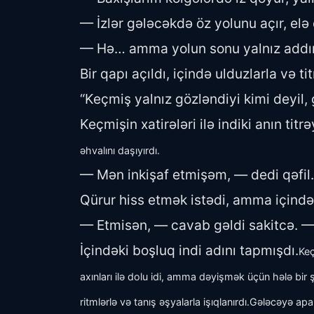
— İzlər gələcəkdə öz yolunu açır, elə
— Hə… amma yolun sonu yalnız addıml
Bir qapı açıldı, içində ulduzlarla və t
“Keçmiş yalnız gözləndiyi kimi deyil, gi
Keçmişin xatirələri ilə indiki anın ti
əhvalını daşıyırdı.
— Mən inkişaf etmişəm, — dedi qəfil.
Qürur hiss etmək istədi, amma içind
— Etmisən, — cavab gəldi sakitcə. —
İçindəki boşluq indi adını tapmışdı.
Keç
axınları ilə dolu idi, amma dəyişmək üçün hələ bir ş
ritmlərlə və tanış əşyalarla işıqlanırdı.
Gələcəyə apara