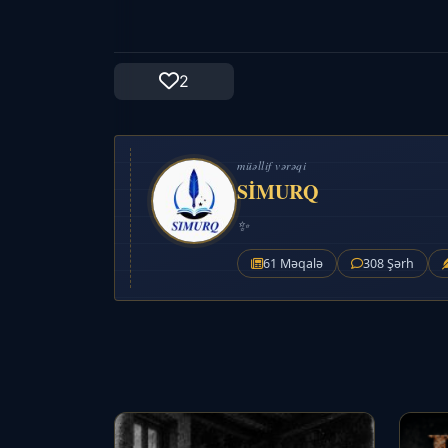
2
müəllif vərəqi
SİMURQ
✨
61 Məqalə
308 Şərh