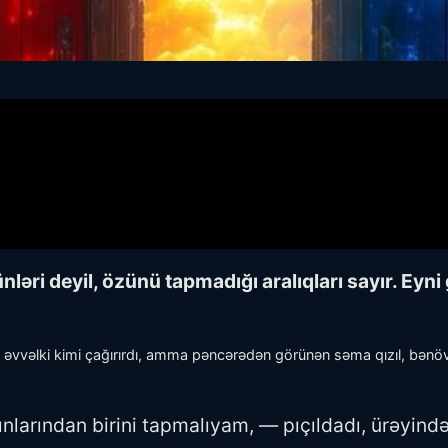
ləri deyil, özünü tapmadığı aralıqları sayır. Eyni
i əvvəlki kimi çağırırdı, amma pəncərədən görünən səma qızıl, bənövş
nlarından birini tapmalıyam, — pıçıldadı, ürəyində k