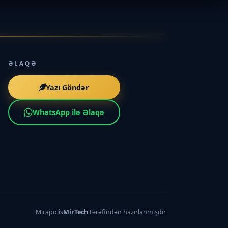
ƏLAQƏ
Yazı Göndər
WhatsApp ilə Əlaqə
Mirapolis
MirTech
tərəfindən hazırlanmışdır