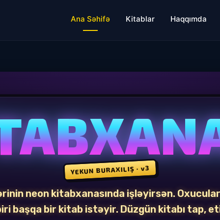
Ana Səhifə
Kitablar
Haqqımda
TABXAN
YEKUN BURAXILIŞ · v3
rinin neon kitabxanasında işləyirsən. Oxucular
biri başqa bir kitab istəyir. Düzgün kitabı tap, et