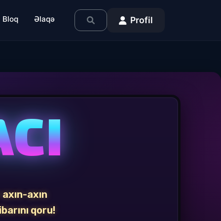
Bloq
Əlaqə
Profil
AÇI
 axın-axın
ibarını qoru!