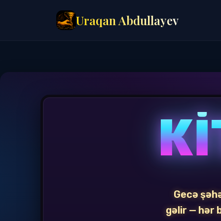
Uraqan Abdullayev
Kİ
Gecə şəhə
gəlir — hər 