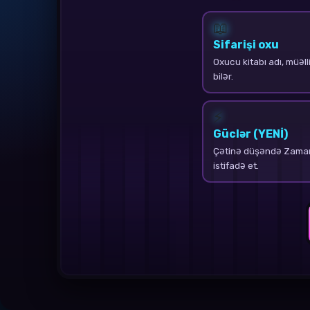
📖
Sifarişi oxu
Oxucu kitabı adı, müəllif
bilər.
⚡
Güclər (YENİ)
Çətinə düşəndə Zaman
istifadə et.