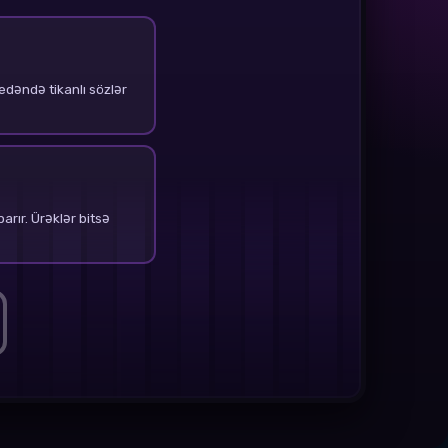
edəndə tikanlı sözlər
rır. Ürəklər bitsə