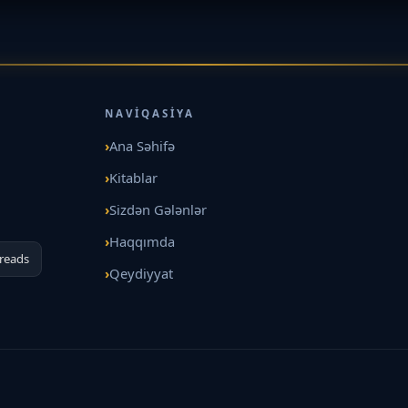
NAVIQASIYA
Ana Səhifə
Kitablar
Sizdən Gələnlər
Haqqımda
reads
Qeydiyyat