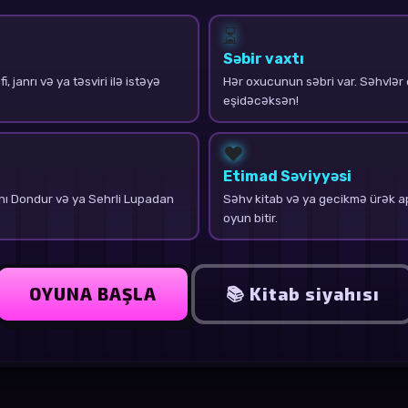
⏳
Səbir vaxtı
i, janrı və ya təsviri ilə istəyə
Hər oxucunun səbri var. Səhvlər 
eşidəcəksən!
❤️
Etimad Səviyyəsi
ı Dondur və ya Sehrli Lupadan
Səhv kitab və ya gecikmə ürək apa
oyun bitir.
OYUNA BAŞLA
📚 Kitab siyahısı