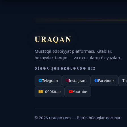
URAQAN
Müstəqil ədəbiyyat platforması. Kitablar,
hekayələr, tənqid — və oxucuların öz yazıları.
DIGƏR ŞƏBƏKƏLƏRDƏ BIZ
Telegram
Instagram
Facebook
Th
1000Kitap
Youtube
©
2026
uraqan.com — Bütün hüquqlar qorunur.