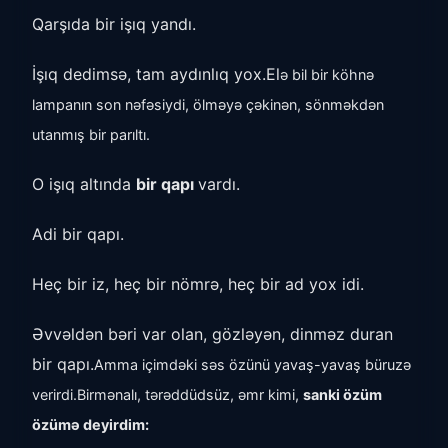
Qarşıda bir işıq yandı.
İşıq dedimsə, tam aydınlıq yox.El
ə bil bir köhnə
lampanın son nəfəsiydi, ölməyə çəkinən, sönməkdən
utanmış bir parıltı.
O işıq altında
bir qapı
vardı.
Adi bir qapı.
Heç bir iz, heç bir nömrə, heç bir ad yox idi.
Əvvəldən bəri var olan, gözləyən, dinməz duran
bir qapı.
Amma içimdəki səs özünü yavaş-yavaş büruzə
verirdi.B
irmənalı, tərəddüdsüz, əmr kimi,
sanki özüm
özümə deyirdim: