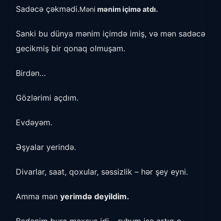
Sadəcə çəkmədi.
Məni
mənim içimə atdı.
Sanki bu dünya mənim içimdə imiş, və mən sadəcə
gecikmiş bir qonaq olmuşam.
Birdən…
Gözlərimi açdım.
Evdəyəm.
Əşyalar yerində.
Divarlar, saat, qoxular, səssizlik – hər şey eyni.
Amma mən
yerimdə deyildim.