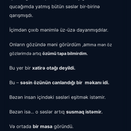
qucağımda yatmış bütün səslər bir-birinə
qarışmışdı.
İçimdən çıxıb mənimlə üz-üzə dayanmışdılar.
Onların gözündə məni görürdüm ,am
ma mən öz
gözlərimdə artıq
özümü tapa bilmirdim.
Bu yer bir
xatirə otağı deyildi.
Bu –
səsin özünün canlandığı bir məkanı idi.
Bəzən insan içindəki səsləri eşitmək istəmir.
Bəzən isə... o səslər artıq
susmaq istəmir.
Və ortada
bir masa
göründü.