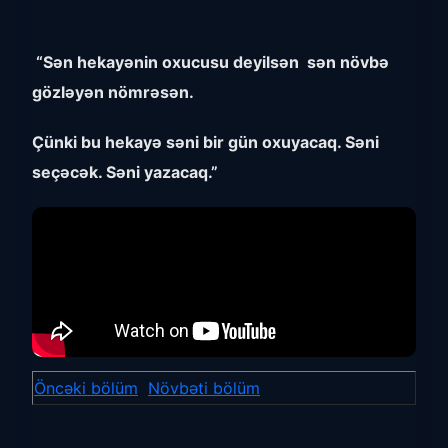
“Sən hekayənin oxucusu deyilsən sən növbə
gözləyən nömrəsən.
Çünki bu hekayə səni bir gün oxuyacaq. Səni
seçəcək. Səni yazacaq.”
Öncəki bölüm
Növbəti bölüm