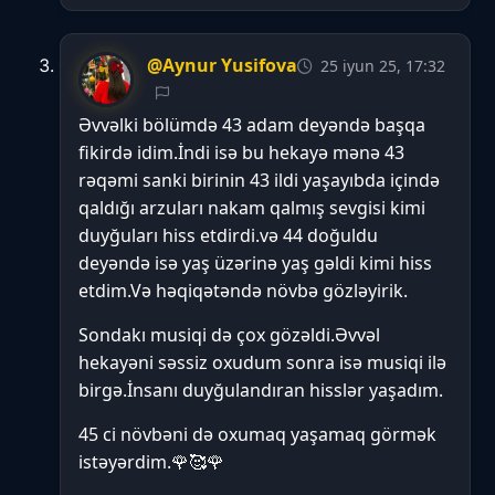
@Aynur Yusifova
25 iyun 25, 17:32
Əvvəlki bölümdə 43 adam deyəndə başqa
fikirdə idim.İndi isə bu hekayə mənə 43
rəqəmi sanki birinin 43 ildi yaşayıbda içində
qaldığı arzuları nakam qalmış sevgisi kimi
duyğuları hiss etdirdi.və 44 doğuldu
deyəndə isə yaş üzərinə yaş gəldi kimi hiss
etdim.Və həqiqətəndə növbə gözləyirik.
Sondakı musiqi də çox gözəldi.Əvvəl
hekayəni səssiz oxudum sonra isə musiqi ilə
birgə.İnsanı duyğulandıran hisslər yaşadım.
45 ci növbəni də oxumaq yaşamaq görmək
istəyərdim.🌹🥰🌹