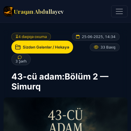
Uraqan Abdullayev
⏳
4 dəqiqə oxuma
25-06-2025, 14:34
33 Baxış
Sizdən Gələnlər / Hekayə
3 Şərh
43-cü adam:Bölüm 2 —
Simurq