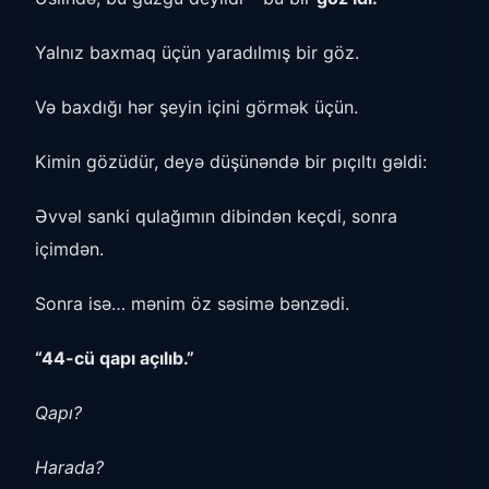
Yalnız baxmaq üçün yaradılmış bir göz.
Və baxdığı hər şeyin içini görmək üçün.
Kimin gözüdür, deyə düşünəndə bir pıçıltı gəldi:
Əvvəl sanki qulağımın dibindən keçdi, sonra
içimdən.
Sonra isə… mənim öz səsimə bənzədi.
“44-cü qapı açılıb.”
Qapı?
Harada?