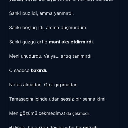
Sanki buz idi, amma yanmırdı.
Sanki boşluq idi, amma düşmürdüm.
Sanki güzgü artıq
məni
əks etdirmirdi.
Məni unudurdu. Və ya… artıq tanımırdı.
O sadəcə
baxırdı.
Nəfəs almadan. Göz qırpmadan.
Tamaşaçını içində udan səssiz bir səhnə kimi.
Mən gözümü çəkmədim.
O da çəkmədi.
Əslində, bu güzgü deyildi – bu bir
göz idi.