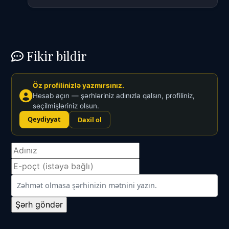
Fikir bildir
Öz profilinizlə yazmırsınız.
Hesab açın — şərhləriniz adınızla qalsın, profiliniz,
seçilmişləriniz olsun.
Qeydiyyat
Daxil ol