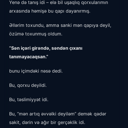
Yenə də tanış idi – elə bil uşaqlıq qorxularımın
arxasında həmişə bu qapı dayanırmış.
Əllərim toxundu, amma sanki mən qapıya deyil,
özümə toxunmuş oldum.
“Sən içəri girəndə, səndən çıxanı
tanımayacaqsan.”
bunu içimdəki nəsə dedi.
Bu, qorxu deyildi.
Bu, təslimiyyət idi.
Bu, “mən artıq əvvəlki deyiləm” demək qədər
sakit, dərin və ağır bir gerçəklik idi.