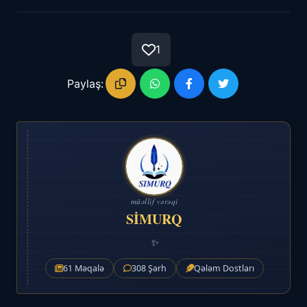
1
Paylaş:
müəllif vərəqi
SİMURQ
✨
61 Məqalə
308 Şərh
Qələm Dostları