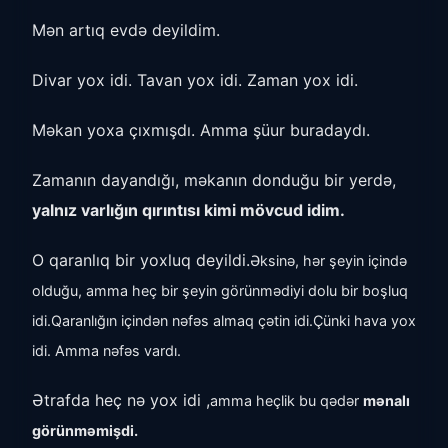
Mən artıq evdə deyildim.
Divar yox idi. Tavan yox idi. Zaman yox idi.
Məkan yoxa çıxmışdı. Amma şüur buradaydı.
Zamanın dayandığı, məkanın donduğu bir yerdə,
yalnız varlığın qırıntısı kimi mövcud idim.
O qaranlıq bir yoxluq deyildi.
Əksinə, hər şeyin içində
olduğu, amma heç bir şeyin görünmədiyi dolu bir boşluq
idi.
Qaranlığın içindən nəfəs almaq çətin idi.
Çünki hava yox
idi. Amma nəfəs vardı.
Ətrafda heç nə yox idi ,
amma heçlik bu qədər
mənalı
görünməmişdi.