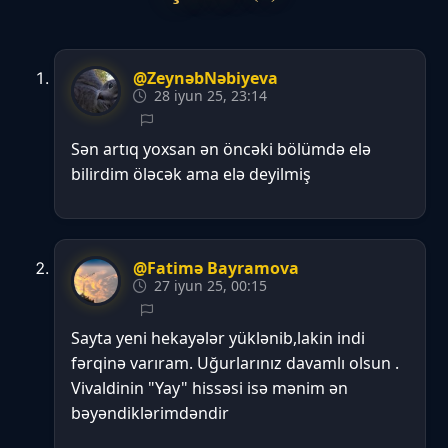
@ZeynəbNəbiyeva
28 iyun 25, 23:14
Sən artıq yoxsan ən öncəki bölümdə elə
bilirdim öləcək ama elə deyilmiş
@Fatimə Bayramova
27 iyun 25, 00:15
Sayta yeni hekayələr yüklənib,lakin indi
fərqinə varıram. Uğurlarınız davamlı olsun .
Vivaldinin "Yay" hissəsi isə mənim ən
bəyəndiklərimdəndir