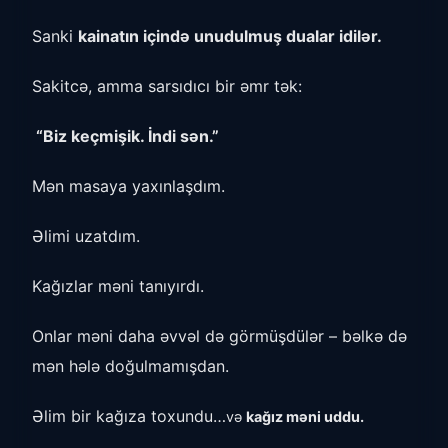
Sanki
kainatın içində unudulmuş dualar idilər.
Sakitcə, amma sarsıdıcı bir əmr tək:
“Biz keçmişik. İndi sən.”
Mən masaya yaxınlaşdım.
Əlimi uzatdım.
Kağızlar məni tanıyırdı.
Onlar məni daha əvvəl də görmüşdülər – bəlkə də
mən hələ doğulmamışdan.
Əlim bir kağıza toxundu…
və
kağız məni uddu.