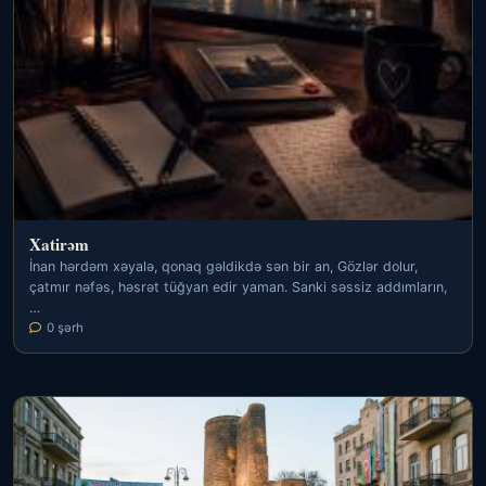
Xatirəm
İnan hərdəm xəyalə, qonaq gəldikdə sən bir an, Gözlər dolur,
çatmır nəfəs, həsrət tüğyan edir yaman. Sanki səssiz addımların,
…
0 şərh