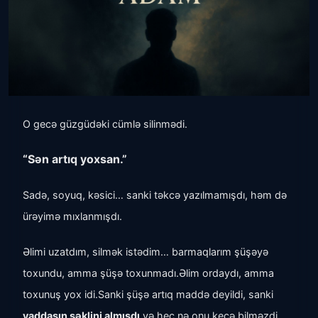
O gecə güzgüdəki cümlə silinmədi.
“Sən artıq yoxsan.”
Sadə, soyuq, kəsici… sanki təkcə yazılmamışdı, həm də
ürəyimə mıxlanmışdı.
Əlimi uzatdım, silmək istədim… barmaqlarım şüşəyə
toxundu, amma şüşə toxunmadı.
Əlim ordaydı, amma
toxunuş yox idi.
Sanki şüşə artıq maddə deyildi, sanki
yaddaşın şəklini almışdı
və heç nə onu keçə bilməzdi.