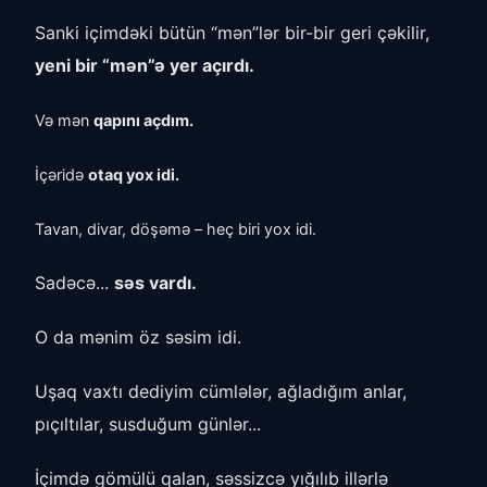
Sanki içimdəki bütün “mən”lər bir-bir geri çəkilir,
yeni bir “mən”ə yer açırdı.
Və mən
qapını açdım.
İçəridə
otaq yox idi.
Tavan, divar, döşəmə – heç biri yox idi.
Sadəcə...
səs vardı.
O da mənim öz səsim idi.
Uşaq vaxtı dediyim cümlələr, ağladığım anlar,
pıçıltılar, susduğum günlər...
İçimdə gömülü qalan, səssizcə yığılıb illərlə