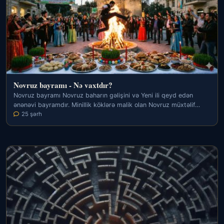
Novruz bayramı - Nə vaxtdır?
Novruz bayramı Novruz baharın gəlişini və Yeni ili qeyd edən
ənənəvi bayramdır. Minillik köklərə malik olan Novruz müxtəlif…
25 şərh