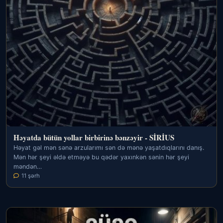
Həyatda bütün yollar birbirinə bənzəyir - SİRİUS
Həyat gəl mən sənə arzularımı sən də mənə yaşatdıqlarını danış.
Mən hər şeyi əldə etməyə bu qədər yaxınkən sənin hər şeyi
məndən…
11 şərh