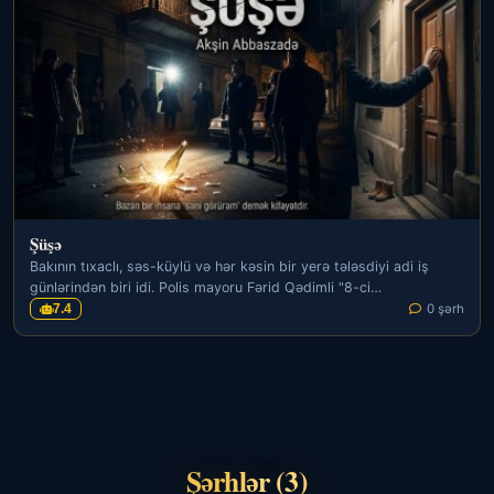
Şüşə
Bakının tıxaclı, səs-küylü və hər kəsin bir yerə tələsdiyi adi iş
günlərindən biri idi. Polis mayoru Fərid Qədimli "8-ci…
7.4
0 şərh
Şərhlər (3)