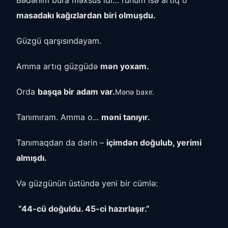
Bədənim bura məxsus idi… ruhum isə artıq o
masadakı kağızlardan biri olmuşdu.
Güzgü qarşısındayam.
Amma artıq güzgüdə
mən yoxam.
Orda
başqa bir adam var.
Mənə baxır.
Tanımıram. Amma o...
məni tanıyır.
Tanımaqdan da dərin –
içimdən doğulub, yerimi
almışdı.
Və güzgünün üstündə yeni bir cümlə:
“44-cü doğuldu. 45-ci hazırlaşır.”