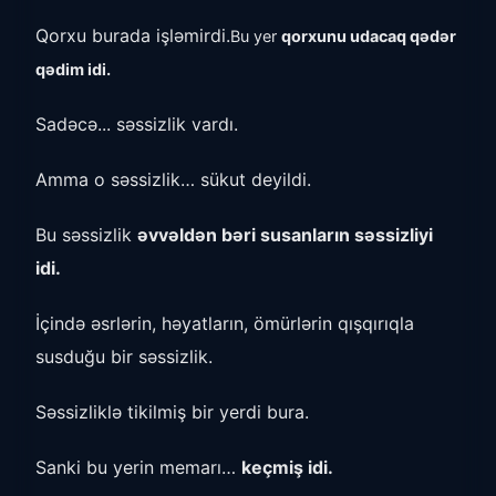
Qorxu burada işləmirdi.
Bu yer
qorxunu udacaq qədər
qədim idi.
Sadəcə... səssizlik vardı.
Amma o səssizlik… sükut deyildi.
Bu səssizlik
əvvəldən bəri susanların səssizliyi
idi.
İçində əsrlərin, həyatların, ömürlərin qışqırıqla
susduğu bir səssizlik.
Səssizliklə tikilmiş bir yerdi bura.
Sanki bu yerin memarı…
keçmiş idi.