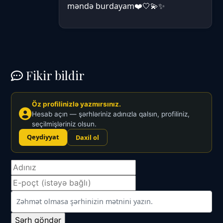
məndə burdayam❤️🤍💫✨
Fikir bildir
Öz profilinizlə yazmırsınız.
Hesab açın — şərhləriniz adınızla qalsın, profiliniz,
seçilmişləriniz olsun.
Qeydiyyat
Daxil ol