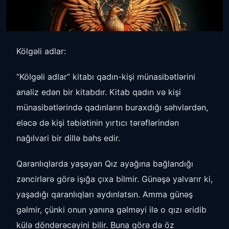
Kölgəli adlar:
“Kölgəli adlar” kitabı qadın-kişi münasibətlərini
analiz edən bir kitabdır. Kitab qadın və kişi
münasibətlərində qadınların buraxdığı səhvlərdən,
eləcə də kişi təbiətinin yırtıcı tərəflərindən
nağılvari bir dillə bəhs edir.
Qaranlıqlarda yaşayan Qız ayağına bağlandığı
zəncirlərə görə işığa çıxa bilmir. Günəşə yalvarır ki,
yaşadığı qaranlıqları aydınlatsın. Amma günəş
gəlmir, çünki onun yanına gəlməyi ilə o qızı əridib
külə döndərəcəyini bilir. Buna görə də öz