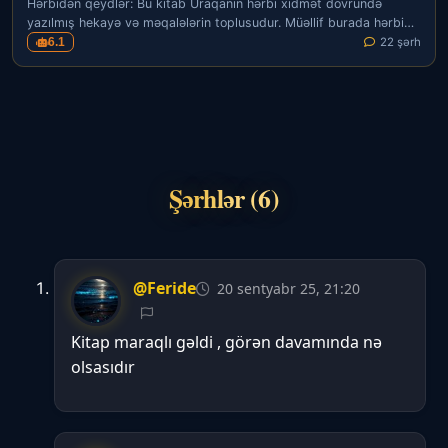
Hərbidən qeydlər: Bu kitab Uraqanın hərbi xidmət dövründə
yazılmış hekayə və məqalələrin toplusudur. Müəllif burada hərbi…
6.1
22 şərh
Şərhlər (6)
@Feride
20 sentyabr 25, 21:20
Kitap maraqlı gəldi , görən davamında nə
olsasıdır