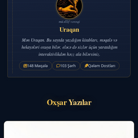
müəllif vərəqi
Uraqan
Mən Uraqan. Bu saytda yazdığım kitabları, məqalə və
hekayələri oxuya bilər, eləcə də sizlər üçün yaratdığım
interaktivlikdən həzz ala bilərsiniz.
148 Məqalə
103 Şərh
Qələm Dostları
Oxşar Yazılar