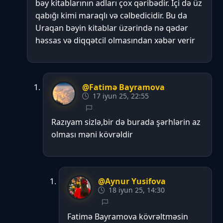
bəy kitablarının adları çox qəribədir. İçi də üz
qabığı kimi maraqlı və cəlbedicidir. Bu da
Uraqan bəyin kitablar üzərində nə qədər
həssas və diqqətcil olmasından xəbər verir
@Fatimə Bayramova
17 iyun 25, 22:55
Razıyam sizlə,bir də burada şərhlərin az
olması məni kövrəldir
@Aynur Yusifova
18 iyun 25, 14:30
Fatimə Bayramova kövrəltməsin