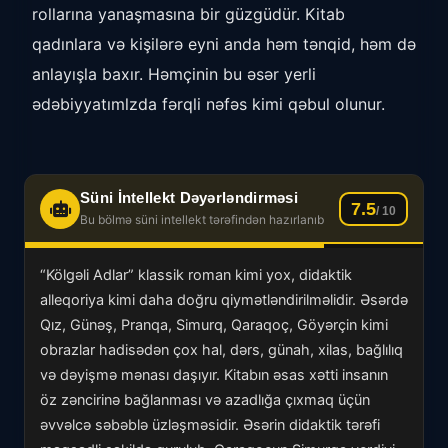
rollarına yanaşmasına bir güzgüdür. Kitab
qadınlara və kişilərə eyni anda həm tənqid, həm də
anlayışla baxır. Həmçinin bu əsər yerli
ədəbiyyatımlzda fərqli nəfəs kimi qəbul olunur.
Süni İntellekt Dəyərləndirməsi
7.5
/ 10
Bu bölmə süni intellekt tərəfindən hazırlanıb
“Kölgəli Adlar” klassik roman kimi yox, didaktik
alleqoriya kimi daha doğru qiymətləndirilməlidir. Əsərdə
Qız, Günəş, Pranqa, Simurq, Qaraqoç, Göyərçin kimi
obrazlar hadisədən çox hal, dərs, günah, xilas, bağlılıq
və dəyişmə mənası daşıyır. Kitabın əsas xətti insanın
öz zəncirinə bağlanması və azadlığa çıxmaq üçün
əvvəlcə səbəblə üzləşməsidir. Əsərin didaktik tərəfi