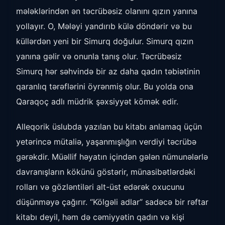
mələklərindən ən təcrübəsiz olanını qızın yanına
yollayır. O, Mələyi yandırıb külə döndərir və bu
küllərdən yeni bir Simurq doğulur. Simurq qızın
yanına gəlir və onunla tanış olur. Təcrübəsiz
Simurq hər səhvində bir az daha qadın təbiətinin
qaranlıq tərəflərini öyrənmiş olur. Bu yolda ona
Qaraqoç adlı müdrik şəxsiyyət kömək edir.
Alleqorik üslubda yazılan bu kitabı anlamaq üçün
yetərincə mütaliə, yaşanmışlığın verdiyi təcrübə
gərəkdir. Müəllif həyatın içindən gələn nümunələrlə
davranışların kökünü göstərir, münasibətlərdəki
rolları və gözləntiləri alt-üst edərək oxucunu
düşünməyə çağırır. “Kölgəli adlar” sadəcə bir rəftar
kitabı deyil, həm də cəmiyyətin qadın və kişi