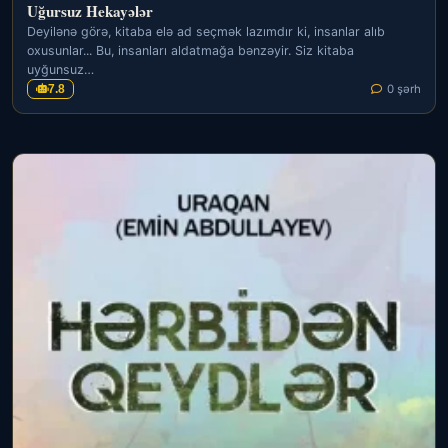
Uğursuz Hekayələr
Deyilənə görə, kitaba elə ad seçmək lazımdır ki, insanlar alıb
oxusunlar... Bu, insanları aldatmağa bənzəyir. Siz kitaba
uyğunsuz…
7.8
0 şərh