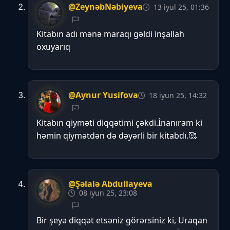
@ZeynəbNəbiyeva
13 iyul 25, 01:36
Kitabın adı mənə maraqı gəldi inşallah
oxuyarıq
@Aynur Yusifova
18 iyun 25, 14:32
Kitabın qiyməti diqqətimi çəkdi.İnanıram ki
həmin qiymətdən də dəyərli bir kitabdı.🥰
@Şəlalə Abdullayeva
08 iyun 25, 23:08
Bir şeyə diqqət etsəniz görərsiniz ki, Uraqan