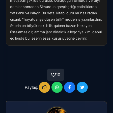
məqsədli şəkildə qurulub. Qaraqoçun Simurqa verdiyi
dərslər sonradan Simurqun qarşılaşdığı çətinliklərdə
xatırlanır və işləyir. Bu detal kitabı quru mühazirədən
çıxarıb “həyatda işə düşən bilik” modelinə yaxınlaşdırır.
Əsərin ən böyük riski bilik qatının bəzən hekayəni
üstələməsidir, amma janr didaktik alleqoriya kimi qəbul
ediləndə bu, əsərin əsas xüsusiyyətinə çevrilir.
10
Paylaş: