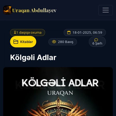
Uraqan Abdullayev
⏳
1 dəqiqə oxuma
18-01-2025, 06:59
280 Baxış
Kitablar
6 Şərh
Kölgəli Adlar