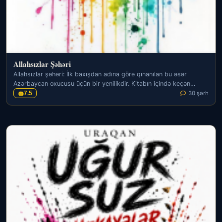
Allahsızlar Şəhəri
Allahsızlar şəhəri: İlk baxışdan adına görə qınanılan bu əsər
Azərbaycan oxucusu üçün bir yenilikdir. Kitabın içində keçən…
7.5
30 şərh