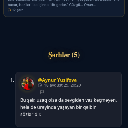
baxar, bəziləri isə içində itib gedər.” Güzgü… Onun…
12 şərh
Şərhlər (5)
@Aynur Yusifova
18 avqust 25, 20:20
Bu şeir, uzaq olsa da sevgidən vaz keçməyən,
hələ də ürəyində yaşayan bir qəlbin
sözləridir.