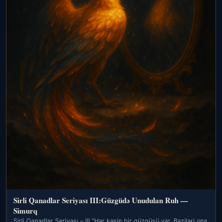
Sirli Qanadlar Seriyası III:Güzgüdə Unudulan Ruh —
Simurq
Sirli Qanadlar Seriyası – III “Hər kəsin bir güzgüsü var. Bəziləri ona