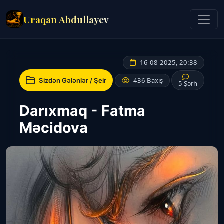
Uraqan Abdullayev
16-08-2025, 20:38
436 Baxış
Sizdən Gələnlər / Şeir
5 Şərh
Darıxmaq - Fatma
Məcidova