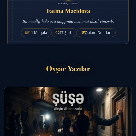
müəllif vərəqi
Fatma Məcidova
Bu müəllif hələ özü haqqında məlumat daxil etməyib.
11 Məqalə
47 Şərh
Qələm Dostları
Oxşar Yazılar