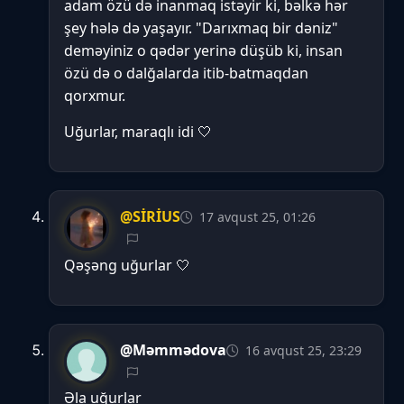
adam özü də inanmaq istəyir ki, bəlkə hər
şey hələ də yaşayır. "Darıxmaq bir dəniz"
deməyiniz o qədər yerinə düşüb ki, insan
özü də o dalğalarda itib-batmaqdan
qorxmur.
Uğurlar, maraqlı idi 🤍
@SİRİUS
17 avqust 25, 01:26
Qəşəng uğurlar 🤍
@Məmmədova
16 avqust 25, 23:29
Əla uğurlar