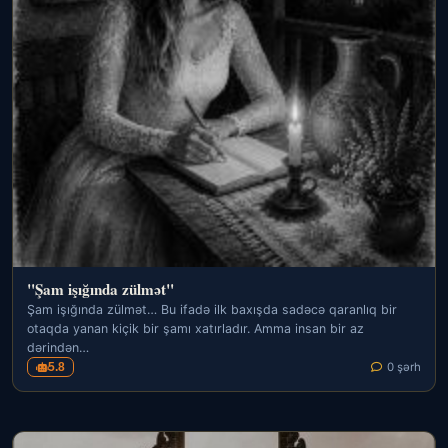
"Şam işığında zülmət"
Şam işığında zülmət… Bu ifadə ilk baxışda sadəcə qaranlıq bir
otaqda yanan kiçik bir şamı xatırladır. Amma insan bir az
dərindən…
5.8
0 şərh