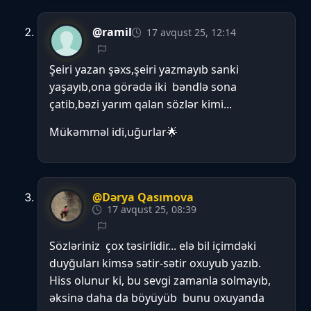
@ramil
17 avqust 25, 12:14
Şeiri yazan şəxs,şeiri yazmayıb sanki
yaşayıb,ona görədə iki bəndlə sona
çatib,bəzi yarım qalan sözlər kimi...
Mükəmməl idi,uğurlar🌟
@Dərya Qasımova
17 avqust 25, 08:39
Sözləriniz çox təsirlidir... elə bil içimdəki
duyğuları kimsə sətir-sətir oxuyub yazıb.
Hiss olunur ki, bu sevgi zamanla solmayıb,
əksinə daha da böyüyüb bunu oxuyanda