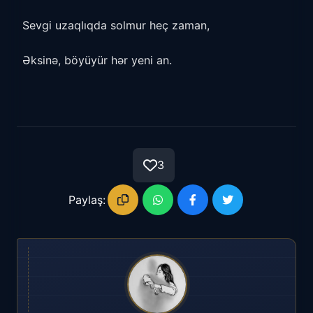
Sevgi uzaqlıqda solmur heç zaman,
Əksinə, böyüyür hər yeni an.
3
Paylaş: