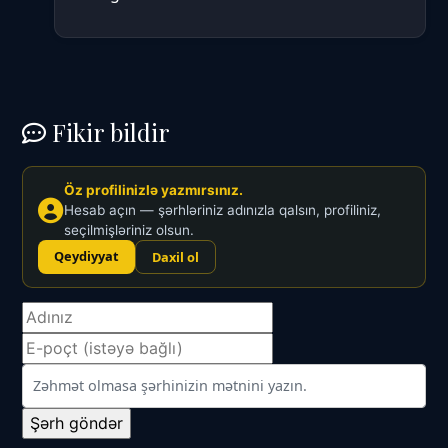
Fikir bildir
Öz profilinizlə yazmırsınız.
Hesab açın — şərhləriniz adınızla qalsın, profiliniz,
seçilmişləriniz olsun.
Qeydiyyat
Daxil ol