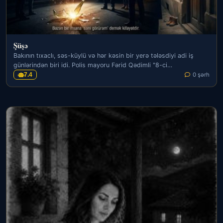
Şüşə
Bakının tıxaclı, səs-küylü və hər kəsin bir yerə tələsdiyi adi iş
günlərindən biri idi. Polis mayoru Fərid Qədimli "8-ci…
7.4
0 şərh