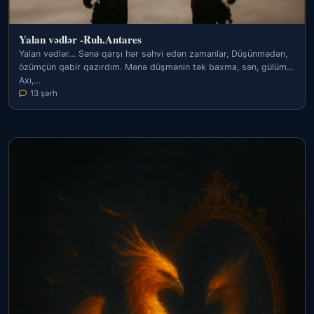
Yalan vədlər -Ruh.Antares
Yalan vədlər… Sənə qarşı hər səhvi edən zamanlar, Düşünmədən,
özümçün qəbir qazırdım. Mənə düşmənin tək baxma, sən, gülüm...
Axı,…
13 şərh