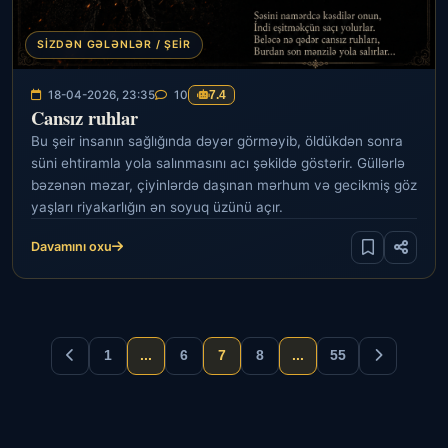
SIZDƏN GƏLƏNLƏR / ŞEIR
18-04-2026, 23:35
10
7.4
Cansız ruhlar
Bu şeir insanın sağlığında dəyər görməyib, öldükdən sonra
süni ehtiramla yola salınmasını acı şəkildə göstərir. Güllərlə
bəzənən məzar, çiyinlərdə daşınan mərhum və gecikmiş göz
yaşları riyakarlığın ən soyuq üzünü açır.
Davamını oxu
1
...
6
7
8
...
55