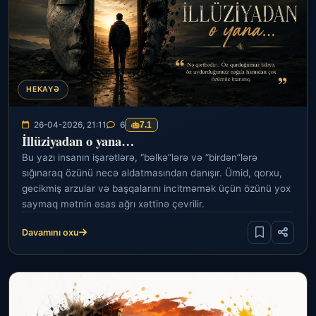
HEKAYƏ
26-04-2026, 21:11
6
7.1
İllüziyadan o yana…
Bu yazı insanın işarətlərə, “bəlkə”lərə və “birdən”lərə
sığınaraq özünü necə aldatmasından danışır. Ümid, qorxu,
gecikmiş arzular və başqalarını incitməmək üçün özünü yox
saymaq mətnin əsas ağrı xəttinə çevrilir.
Davamını oxu