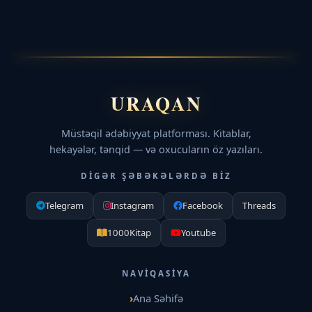
URAQAN
Müstəqil ədəbiyyat platforması. Kitablar,
hekayələr, tənqid — və oxucuların öz yazıları.
DIGƏR ŞƏBƏKƏLƏRDƏ BIZ
Telegram
Instagram
Facebook
Threads
1000Kitap
Youtube
NAVIQASIYA
Ana Səhifə