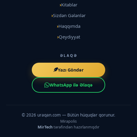
Kitablar
Sizdən Gələnlər
Haqqımda
Qeydiyyat
ƏLAQƏ
Yazı Göndər
WhatsApp ilə Əlaqə
©
2026
uraqan.com — Bütün hüquqlar qorunur.
Mirapolis
MirTech
tərəfindən hazırlanmışdır