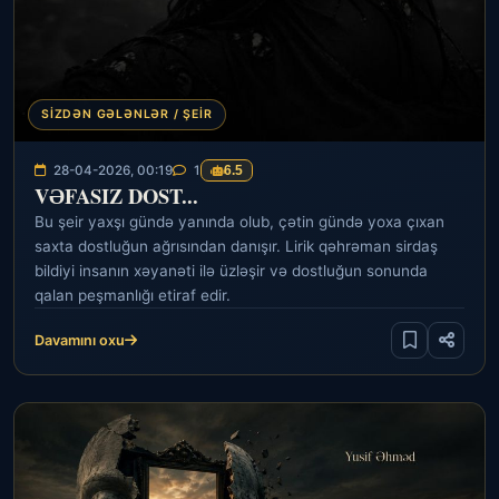
SIZDƏN GƏLƏNLƏR / ŞEIR
28-04-2026, 00:19
1
6.5
VƏFASIZ DOST...
Bu şeir yaxşı gündə yanında olub, çətin gündə yoxa çıxan
saxta dostluğun ağrısından danışır. Lirik qəhrəman sirdaş
bildiyi insanın xəyanəti ilə üzləşir və dostluğun sonunda
qalan peşmanlığı etiraf edir.
Davamını oxu