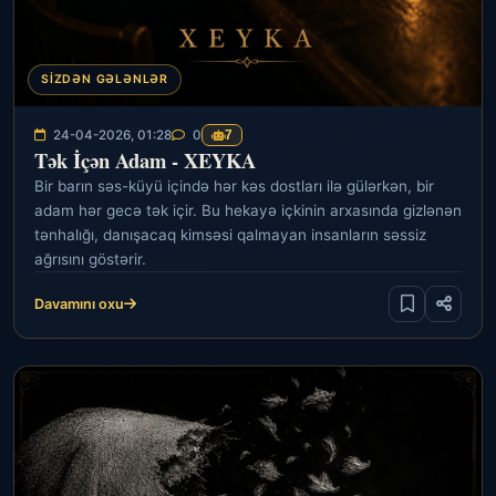
SIZDƏN GƏLƏNLƏR
24-04-2026, 01:28
0
7
Tək İçən Adam - XEYKA
Bir barın səs-küyü içində hər kəs dostları ilə gülərkən, bir
adam hər gecə tək içir. Bu hekayə içkinin arxasında gizlənən
tənhalığı, danışacaq kimsəsi qalmayan insanların səssiz
ağrısını göstərir.
Davamını oxu