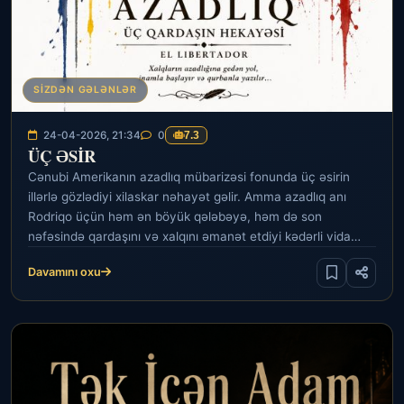
SIZDƏN GƏLƏNLƏR
24-04-2026, 21:34
0
7.3
ÜÇ ƏSİR
Cənubi Amerikanın azadlıq mübarizəsi fonunda üç əsirin
illərlə gözlədiyi xilaskar nəhayət gəlir. Amma azadlıq anı
Rodriqo üçün həm ən böyük qələbəyə, həm də son
nəfəsində qardaşını və xalqını əmanət etdiyi kədərli vida
səhnəsinə çevrilir.
Davamını oxu