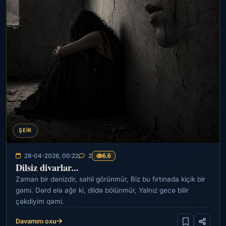
ŞEIR
28-04-2026, 00:22
2
6.6
Dilsiz divarlar...
Zaman bir dənizdir, sahil görünmür, Biz bu fırtınada kiçik bir
gəmi. Dərd elə ağır ki, dildə bölünmür, Yalnız gecə bilir
çəkdiyim qəmi.
Davamını oxu