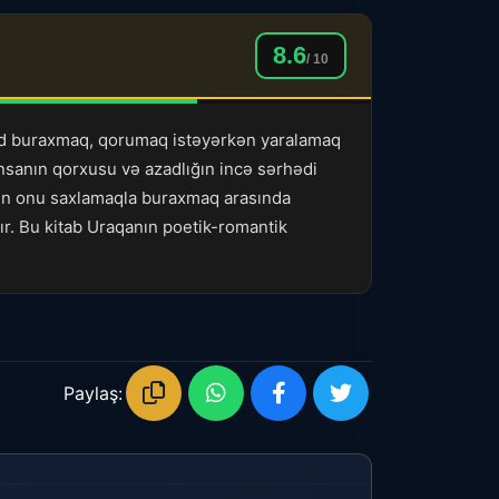
8.6
/ 10
zad buraxmaq, qorumaq istəyərkən yaralamaq
insanın qorxusu və azadlığın incə sərhədi
ənin onu saxlamaqla buraxmaq arasında
ır. Bu kitab Uraqanın poetik-romantik
Paylaş: