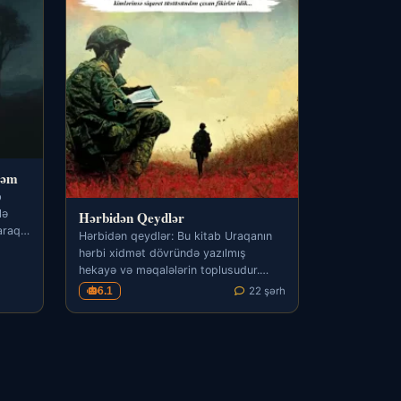
rəm
b
lə
Hərbidən Qeydlər
raqlı
Hərbidən qeydlər: Bu kitab Uraqanın
hərbi xidmət dövründə yazılmış
hekayə və məqalələrin toplusudur.
Müəllif burada hərbi…
6.1
22 şərh