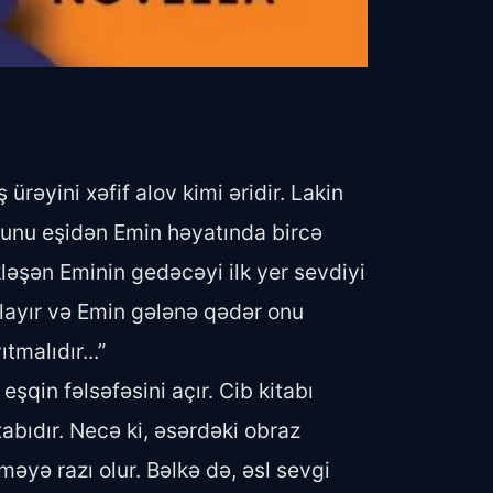
rəyini xəfif alov kimi əridir. Lakin
sunu eşidən Emin həyatında bircə
kləşən Eminin gedəcəyi ilk yer sevdiyi
xlayır və Emin gələnə qədər onu
malıdır...”
eşqin fəlsəfəsini açır. Cib kitabı
abıdır. Necə ki, əsərdəki obraz
yə razı olur. Bəlkə də, əsl sevgi