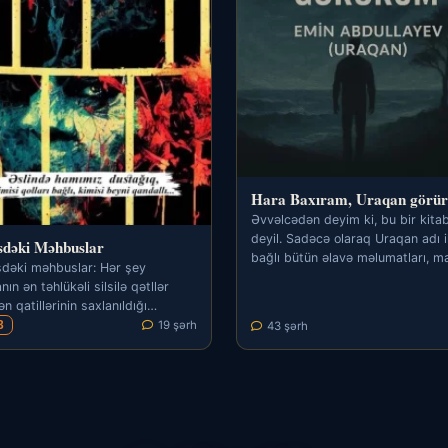
Hara Baxıram, Uraqan görü
Əvvəlcədən deyim ki, bu bir kita
deyil. Sadəcə olaraq Uraqan adı i
sdəki Məhbuslar
bağlı bütün əlavə məlumatları, ma
dəki məhbuslar: Hər şey
faktları və…
ın ən təhlükəli silsilə qətllər
n qatillərinin saxlanıldığı
polun 150 nəfərlik…
3
19 şərh
43 şərh