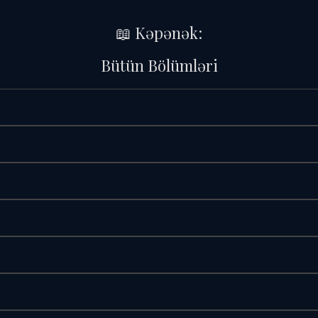
📖 Kəpənək:
Bütün Bölümləri