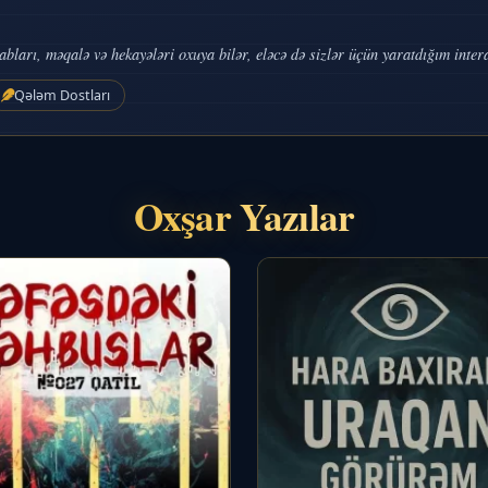
ları, məqalə və hekayələri oxuya bilər, eləcə də sizlər üçün yaratdığım interak
Qələm Dostları
Oxşar Yazılar