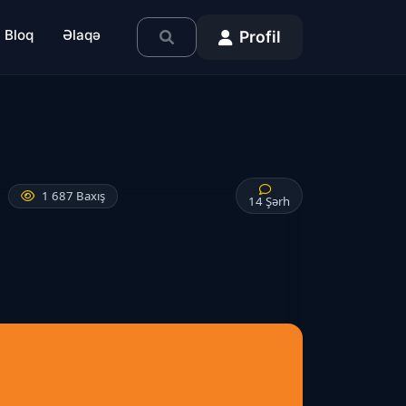
Bloq
Əlaqə
Profil
1 687 Baxış
14 Şərh