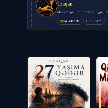
Uraqan
Mən Uraqan. Bu saytda yazdığım kitab
148 Məqalə
103 Şərh