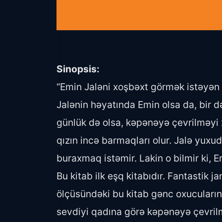
Sinopsis:
“Emin Jaləni xoşbəxt görmək istəyən bi
Jalənin həyatında Emin olsa da, bir 
günlük də olsa, kəpənəyə çevrilməyi x
qızın incə barmaqları olur. Jalə yux
buraxmaq istəmir. Lakin o bilmir ki, E
Bu kitab ilk eşq kitabıdır. Fantastik j
ölçüsündəki bu kitab gənc oxucuların,
sevdiyi qadına görə kəpənəyə çevrilm