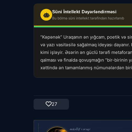
Süni İntellekt Dəyərləndirməsi
Bu bölmə süni intellekt tərəfindən hazırlanıb
“Kəpənək” Uraqanın ən yığcam, poetik və si
və yazı vasitəsilə sağalmaq ideyası dayanır.
kimi işləyir. Əsərin ən güclü tərəfi metafo
qalması və finalda qovuşmağın “bir-birinin y
xəttində ən tamamlanmış nümunələrdən biri
27
müəllif vərəqi