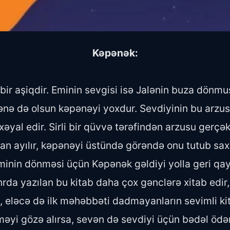
Kəpənək:
r aşiqdir. Eminin sevgisi isə Jalənin buza dönmuş ü
dənə də olsun kəpənəyi yoxdur. Sevdiyinin bu arzu
əyal edir. Sirli bir qüvvə tərəfindən arzusu gerçə
udan ayılır, kəpənəyi üstündə görəndə onu tutub sa
minin dönməsi üçün Kəpənək gəldiyi yolla geri qayıt
anrda yazılan bu kitab daha çox gənclərə xitab edir, 
 eləcə də ilk məhəbbəti dadmayanların sevimli kit
əyi gözə alırsa, sevən də sevdiyi üçün bədəl ödəmə