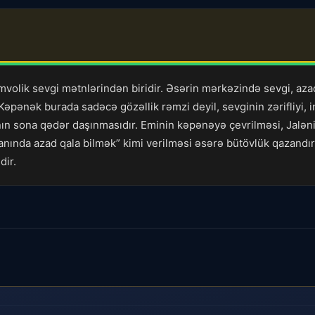
mvolik sevgi mətnlərindən biridir. Əsərin mərkəzində sevgi, a
 Kəpənək burada sadəcə gözəllik rəmzi deyil, sevginin zərifliyi, 
ranın sona qədər daşınmasıdır. Eminin kəpənəyə çevrilməsi, Jal
anında azad qala bilmək” kimi verilməsi əsərə bütövlük qazandır
dir.