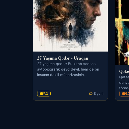
27 Yaşıma Qədər - Uraqan
27 yaşıma qədər: Bu kitab sadəcə
avtobioqrafik qeyd deyil, həm də bir
Qəfə
insanın daxili mübarizəsinin,
Qəfəs
sınmalarının və yenidən ayağa…
dünyan
törədə
inter
7.1
8 şərh
6.